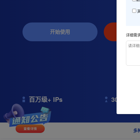
开始使用
联
详细需
百万级+ IPs
300+ Citi
多