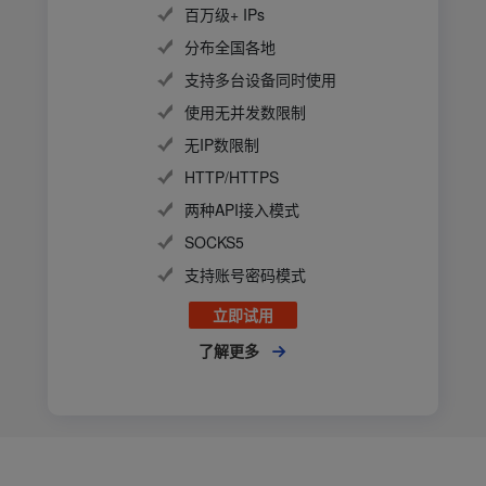
百万级+ IPs

分布全国各地

支持多台设备同时使用

使用无并发数限制

无IP数限制

HTTP/HTTPS

两种API接入模式

SOCKS5

支持账号密码模式

立即试用
了解更多
