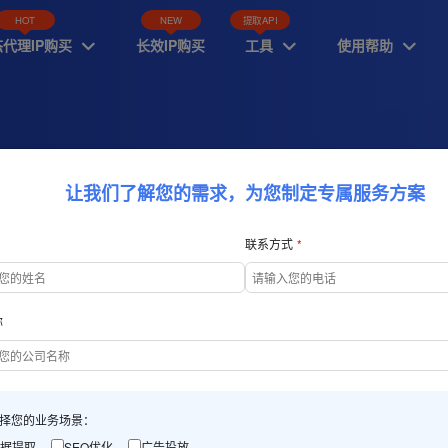
HOT
NEW
提取API
代理IP购买
长效IP购买
工具
使用帮助



让我们了解您的需求，为您制定专属服务方案
联系方式
务提供商，赋能大数据
称
术
择您的业务场景：
据提取
SEO优化
广告投放