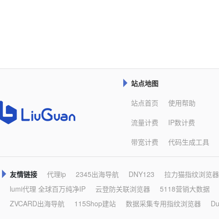
站点地图

站点首页
使用帮助
流量计费
IP数计费
带宽计费
代码生成工具
友情链接
代理ip
2345出海导航
DNY123
拉力猫指纹浏览器

lumi代理 全球百万纯净IP
云登防关联浏览器
5118营销大数据
ZVCARD出海导航
115Shop建站
数据采集专用指纹浏览器
D