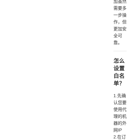
加虽然
需要多
一步操
作，但
更加安
全可
靠。
怎么
设置
白名
单？
1.先确
认您要
使用代
理的机
器的外
网IP
2.在订