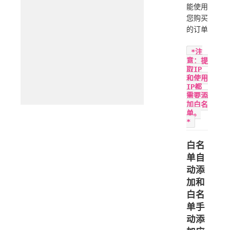
能使用
您购买
的订单
*注
意：提
取IP
和使用
IP都
需要添
加白名
单。
*
白名
单自
动添
加和
白名
单手
动添