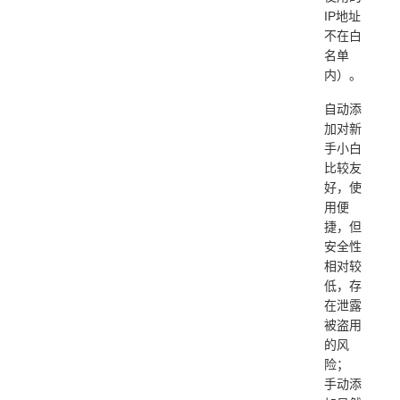
IP地址
不在白
名单
内）。
自动添
加对新
手小白
比较友
好，使
用便
捷，但
安全性
相对较
低，存
在泄露
被盗用
的风
险；
手动添