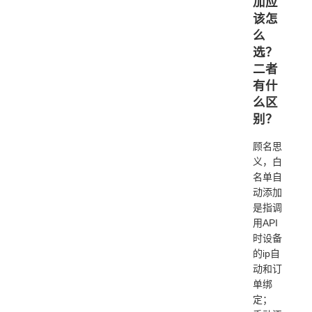
加应
该怎
么
选？
二者
有什
么区
别？
顾名思
义，白
名单自
动添加
是指调
用API
时设备
的ip自
动和订
单绑
定；