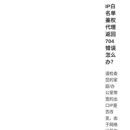
IP白
名单
鉴权
代理
返回
704
错误
怎么
办？
请检查
您的家
庭/办
公室带
宽的出
口IP是
否改
变。由
于网络