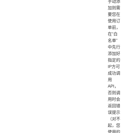
手动添
加则需
要您在
使用订
单前，
在“白
名单”
中先行
添加好
指定的
IP方可
成功调
用
API，
否则调
用时会
返回错
误提示
（对不
起，您
使用的