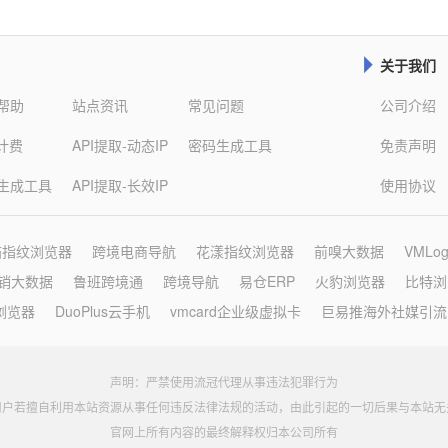
关于我们

帮助
站点资讯
常见问题
公司介绍
数计费
API提取-动态IP
密码生成工具
免责声明
生成工具
API提取-长效IP
使用协议
猫指纹浏览器
跨境电商导航
花漾指纹浏览器
前嗅大数据
VMLo
营销大数据
鲁班跨境通
跨境导航
易仓ERP
火豹浏览器
比特浏
浏览器
DuoPlus云手机
vmcard企业级虚拟卡
巨易推海外社媒引流
声明：严禁使用流冠代理从事违法犯罪行为
用户若擅自利用本站资源从事任何违反法律法规的活动，由此引起的一切后果与本站无
官网上所有内容的最终解释权归本公司所有