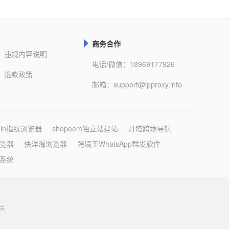
商务合作

违规内容说明
电话/微信：18969177926
退款政策
邮箱：support@ipproxy.info
gin指纹浏览器
shopoem独立站建站
灯塔跨境导航
览器
快洋淘浏览器
跨境王WhatsApp群发软件
系统
关