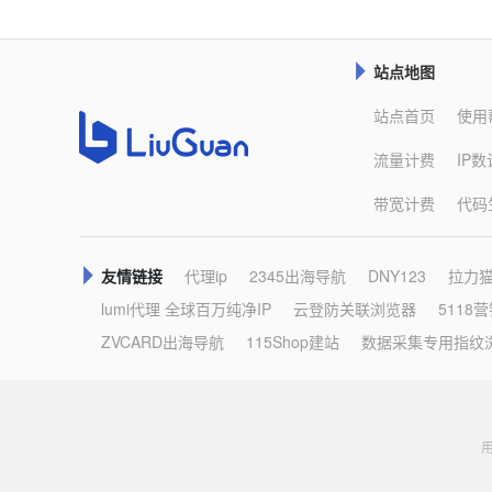
站点地图

站点首页
使用
流量计费
IP
带宽计费
代码
友情链接
代理ip
2345出海导航
DNY123
拉力

lumi代理 全球百万纯净IP
云登防关联浏览器
5118
ZVCARD出海导航
115Shop建站
数据采集专用指纹