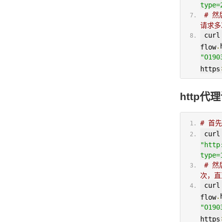
type=
# 
请求多
 curl
.
flow
"O190
https
http代
# 首
 cu
"http
type=
# 
次，直至
 curl
.
flow
"O190
https