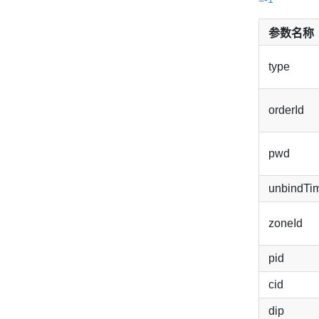
参数名称
type
orderId
pwd
unbindTi
zoneId
pid
cid
dip