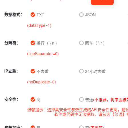
数据格式：
TXT
JSON
(dataType=
1
)
分隔符：
换行（ \ n )
回车（ \ r )
(lineSeparator=
0
)
IP去重：
不去重
24小时去重
(noDuplicate=
0
)
安全性：
高
普通
(不推荐，将来会被
温馨提示：选择高安全性参数生成的API安全性更高，建
软件或代码中无法提取，请勾选【普通】参
参数加密：
是
否
(不推荐)