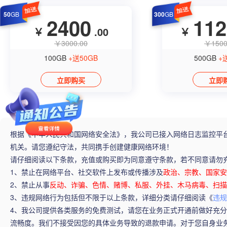
50
GB
300
GB
2400
112
￥
.00
￥
￥3000.00
￥1500
100GB
+送50GB
500GB
+
立即购买
立即
根据《中华人民共和国网络安全法》，我公司已接入网络日志监控平
机关。请您遵纪守法，共同携手创建健康网络环境！
请仔细阅读以下条款，充值或购买即为同意遵守条款，若不同意请勿
1、禁止在网络平台、社交软件上发布或传播涉及
政治、宗教、国家安
2、禁止从事
反动、诈骗、色情、赌博、私服、外挂、木马病毒、扫描
3、违规网络行为包括但不限于以上条款，详细分类请仔细阅读《
违规
4、我公司提供各类服务的免费测试，请您在业务正式开通前做好充分的
流畅度。我们不接受因您的具体业务导致的退款申请。对于您自身业务损