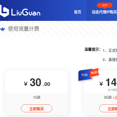
HOT
首页
动态代理IP购买
使用流量计费
温馨提示：
1、正
2、直
1
GB
30
14
￥
.00
￥
￥150
1GB
5GB
+
立即购买
立即