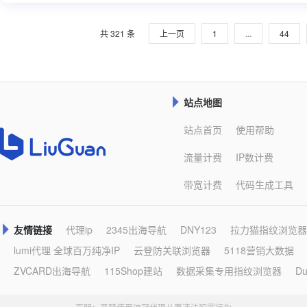
共
321
条
上一页
1
...
44
站点地图

站点首页
使用帮助
流量计费
IP数计费
带宽计费
代码生成工具
友情链接
代理ip
2345出海导航
DNY123
拉力猫指纹浏览器

lumi代理 全球百万纯净IP
云登防关联浏览器
5118营销大数据
ZVCARD出海导航
115Shop建站
数据采集专用指纹浏览器
D